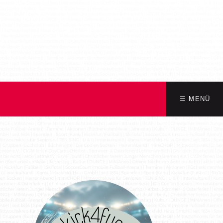
☰ MENÜ