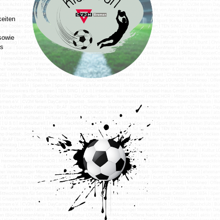
keiten
sowie
gs