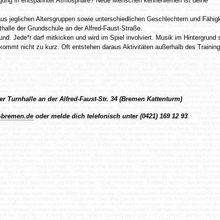
tigung in entspannter Atmosphäre? Neue Menschen kennenlernen ist deine
us jeglichen Altersgruppen sowie unterschiedlichen Geschlechtern und Fähig
alle der Grundschule an der Alfred-Faust-Straße.
d. Jede*r darf mitkicken und wird im Spiel involviert. Musik im Hintergrund 
kommt nicht zu kurz. Oft entstehen daraus Aktivitäten außerhalb des Trainin
er Turnhalle an der Alfred-Faust-Str. 34 (Bremen Kattenturm)
-bremen.de
oder melde dich telefonisch unter (0421) 169 12 93