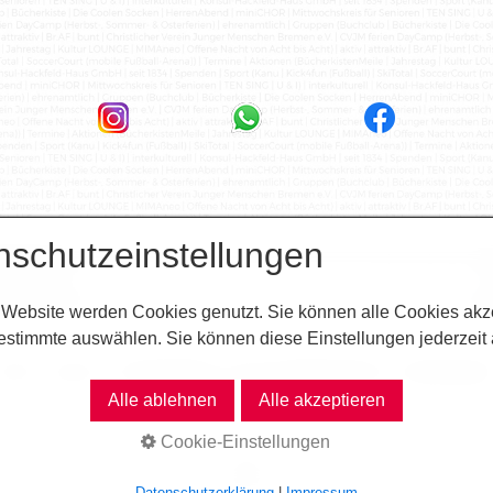
nschutzeinstellungen
 Website werden Cookies genutzt. Sie können alle Cookies akz
estimmte auswählen. Sie können diese Einstellungen jederzeit
artseite
Impressum
Datenschutzerklärung
Kinder- und Jugendschutzkonzept
Newsletter abonnier
Alle ablehnen
Alle akzeptieren
© 2026 CVJM Bremen e.V.
Cookie-Einstellungen
Datenschutzerklärung
|
Impressum